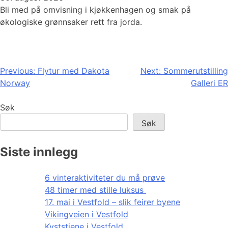
Bli med på omvisning i kjøkkenhagen og smak på
økologiske grønnsaker rett fra jorda.
Innleggsnavigasjon
Previous:
Flytur med Dakota
Next:
Sommerutstilling
Norway
Galleri ER
Søk
Søk
Siste innlegg
6 vinteraktiviteter du må prøve
48 timer med stille luksus
17. mai i Vestfold – slik feirer byene
Vikingveien i Vestfold
Kyststiene i Vestfold