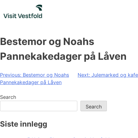
Skip
to
content
Bestemor og Noahs
Pannekakedager på Låven
Post
Previous:
Bestemor og Noahs
Next:
Julemarked og kafe
Pannekakedager på Låven
navigation
Search
Search
Siste innlegg