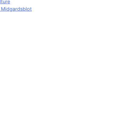
lture
d Midgardsblot