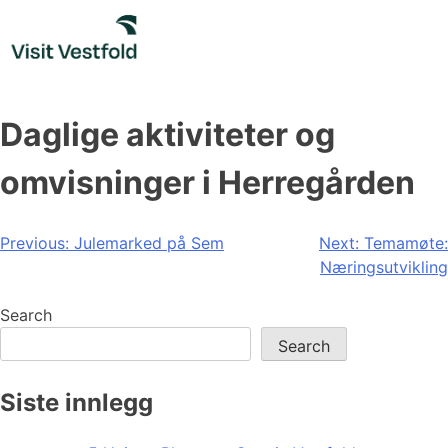
Skip
to
content
Daglige aktiviteter og
omvisninger i Herregården
Post
Previous:
Julemarked på Sem
Next:
Temamøte:
Næringsutvikling
navigation
Search
Search
Siste innlegg