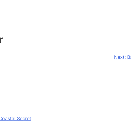
r
Next:
B
Coastal Secret