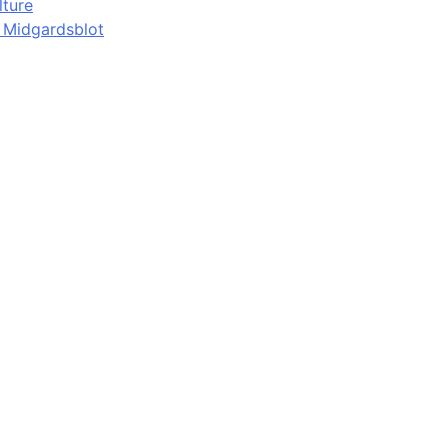
lture
d Midgardsblot