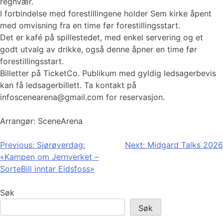
regnvær.
I forbindelse med forestillingene holder Sem kirke åpent
med omvisning fra en time før forestillingsstart.
Det er kafé på spillestedet, med enkel servering og et
godt utvalg av drikke, også denne åpner en time før
forestillingsstart.
Billetter på TicketCo. Publikum med gyldig ledsagerbevis
kan få ledsagerbillett. Ta kontakt på
infoscenearena@gmail.com for reservasjon.
Arrangør: SceneArena
Innleggsnavigasjon
Previous:
Sjørøverdag:
Next:
Midgard Talks 2026
«Kampen om Jernverket –
SorteBill inntar Eidsfoss»
Søk
Søk