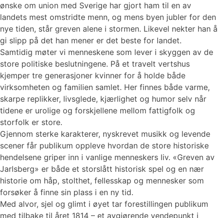
ønske om union med Sverige har gjort ham til en av
landets mest omstridte menn, og mens byen jubler for den
nye tiden, står greven alene i stormen. Likevel nekter han å
gi slipp på det han mener er det beste for landet.
Samtidig møter vi menneskene som lever i skyggen av de
store politiske beslutningene. På et travelt vertshus
kjemper tre generasjoner kvinner for å holde både
virksomheten og familien samlet. Her finnes både varme,
skarpe replikker, livsglede, kjærlighet og humor selv når
tidene er urolige og forskjellene mellom fattigfolk og
storfolk er store.
Gjennom sterke karakterer, nyskrevet musikk og levende
scener får publikum oppleve hvordan de store historiske
hendelsene griper inn i vanlige menneskers liv. «Greven av
Jarlsberg» er både et storslått historisk spel og en nær
historie om håp, stolthet, fellesskap og mennesker som
forsøker å finne sin plass i en ny tid.
Med alvor, sjel og glimt i øyet tar forestillingen publikum
med tilbake til året 1814 – et avgjørende vendepunkt i