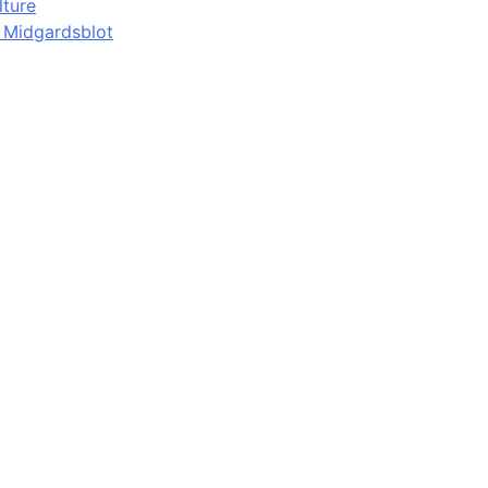
lture
d Midgardsblot