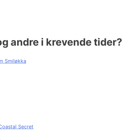
og andre i krevende tider?
 om Smiløkka
Coastal Secret