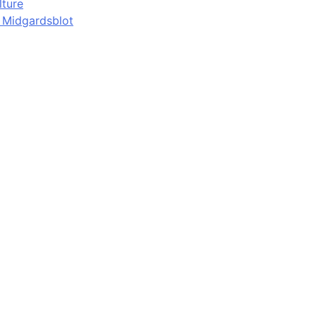
lture
d Midgardsblot