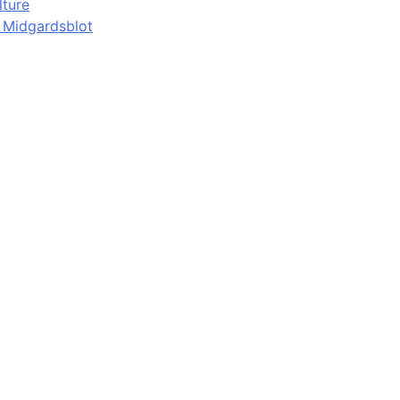
lture
d Midgardsblot