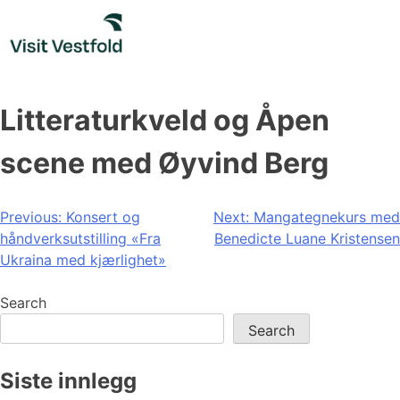
Skip
to
content
Litteraturkveld og Åpen
scene med Øyvind Berg
Post
Previous:
Konsert og
Next:
Mangategnekurs med
håndverksutstilling «Fra
Benedicte Luane Kristensen
navigation
Ukraina med kjærlighet»
Search
Search
Siste innlegg