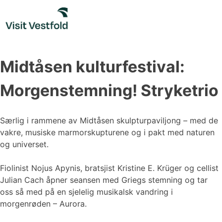
Skip
to
content
Midtåsen kulturfestival:
Morgenstemning! Stryketrio
Særlig i rammene av Midtåsen skulpturpaviljong – med de
vakre, musiske marmorskupturene og i pakt med naturen
og universet.
Fiolinist Nojus Apynis, bratsjist Kristine E. Krüger og cellist
Julian Cach åpner seansen med Griegs stemning og tar
oss så med på en sjelelig musikalsk vandring i
morgenrøden – Aurora.