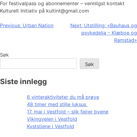
For festivalpass og abonnementer – vennligst kontakt
Kulturelt Initiativ på kultint@gmail.com
Innleggsnavigasjon
Previous:
Urban Nation
Next:
Utstilling: «Bauhaus og
psykedelia – Klæboe og
Ramstad»
Søk
Søk
Siste innlegg
6 vinteraktiviteter du må prøve
48 timer med stille luksus
17. mai i Vestfold – slik feirer byene
Vikingveien i Vestfold
Kyststiene i Vestfold