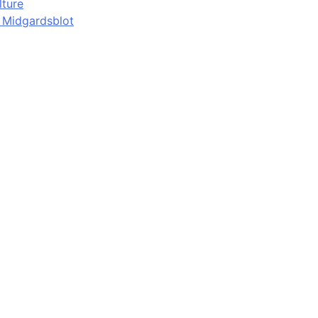
lture
d Midgardsblot