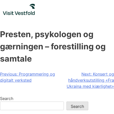
Skip
to
content
Presten, psykologen og
gærningen – forestilling og
samtale
Post
Previous:
Programmering og
Next:
Konsert og
digitalt verksted
håndverksutstilling «Fra
navigation
Ukraina med kjærlighet»
Search
Search