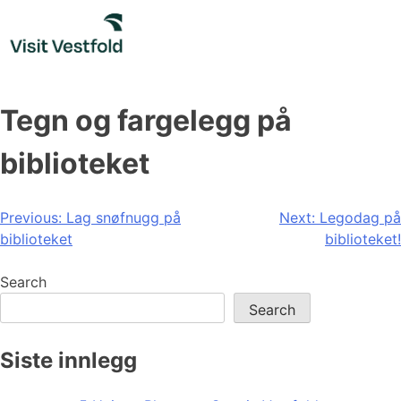
Skip
to
content
Tegn og fargelegg på
biblioteket
Post
Previous:
Lag snøfnugg på
Next:
Legodag på
biblioteket
biblioteket!
navigation
Search
Search
Siste innlegg