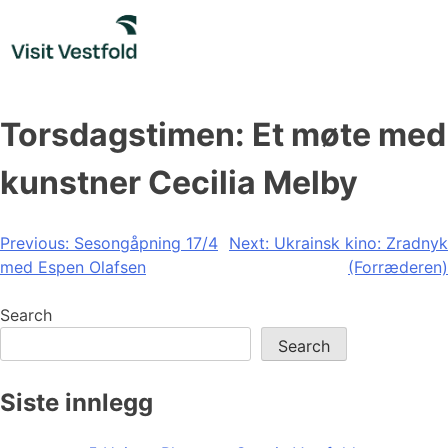
Skip
to
content
Torsdagstimen: Et møte med
kunstner Cecilia Melby
Post
Previous:
Sesongåpning 17/4
Next:
Ukrainsk kino: Zradnyk
med Espen Olafsen
(Forræderen)
navigation
Search
Search
Siste innlegg