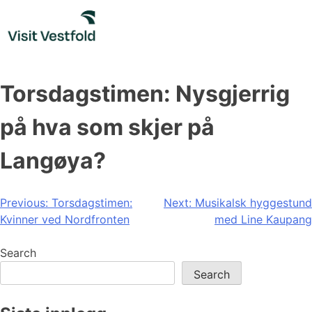
Skip
to
content
Torsdagstimen: Nysgjerrig
på hva som skjer på
Langøya?
Post
Previous:
Torsdagstimen:
Next:
Musikalsk hyggestund
Kvinner ved Nordfronten
med Line Kaupang
navigation
Search
Search