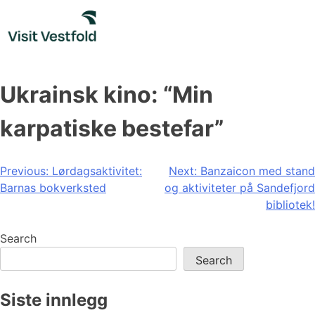
Skip
to
content
Ukrainsk kino: “Min
karpatiske bestefar”
Post
Previous:
Lørdagsaktivitet:
Next:
Banzaicon med stand
Barnas bokverksted
og aktiviteter på Sandefjord
navigation
bibliotek!
Search
Search
Siste innlegg