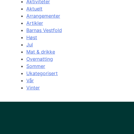
Aktiviteter
Aktuelt
Arrangementer
Artikler
Barnas Vestfold
Høst
Jul
Mat & drikke
Overnatting
Sommer
Ukategorisert
Vår
Vinter