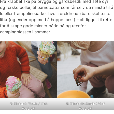
Fra krabbefiske på brygga og gårdsbesøk med søte dyr
og ferske boller, til barneteater som får selv de minste til å
le eller trampolineparker hvor foreldrene «bare skal teste
litt» (og ender opp med å hoppe mest) – alt ligger til rette
for å skape gode minner både på og utenfor
campingplassen i sommer.
©
Elisbaeh Stavik / Visit
©
Elisabeth Stavik / Visit
Vestfold
Vestfold