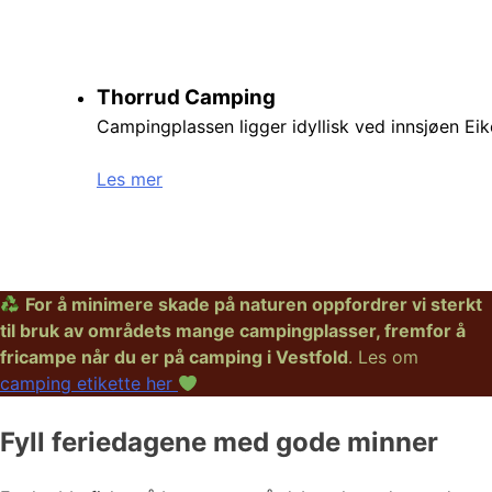
Thorrud Camping
Campingplassen ligger idyllisk ved innsjøen Eik
Les mer
For å minimere skade på naturen oppfordrer vi sterkt
til bruk av områdets mange campingplasser, fremfor å
fricampe når du er på camping i Vestfold
. Les om
camping etikette her
Fyll feriedagene med gode minner