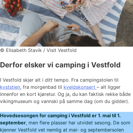
©
Elisabeth Stavik / Visit Vestfold
Derfor elsker vi camping i Vestfold
I Vestfold skjer alt i
ditt
tempo. Fra campingstolen til
kyststien
, fra morgenbad til
kveldskonsert
– alt ligger
innenfor en kort kjøretur. Og ja, du kan faktisk rekke både
vikingmuseum og vannski på samme dag (om du gidder).
Hovedsesongen for camping i Vestfold er 1. mai til 1.
september
, men flere plasser har utvidet sesong. De som
kjenner Vestfold vet nemlig at mai- og septembersolen