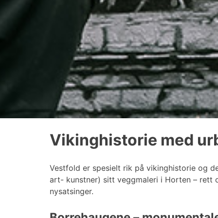
Vikinghistorie med ur
Vestfold er spesielt rik på vikinghistorie og 
art- kunstner) sitt veggmaleri i Horten – rett
nysatsinger.
Borrehaugene – monumental