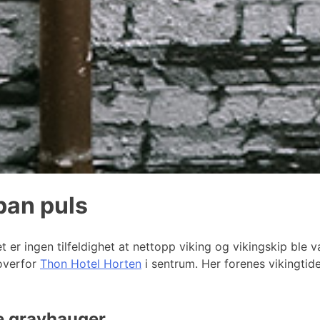
ban puls
det er ingen tilfeldighet at nettopp viking og vikingskip ble
 overfor
Thon Hotel Horten
i sentrum. Her forenes vikingtid
e gravhauger