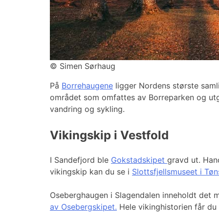
©
Simen Sørhaug
På
Borrehaugene
ligger Nordens største saml
området som omfattes av Borreparken og utgjø
vandring og sykling.
Vikingskip i Vestfold
I Sandefjord ble
Gokstadskipet
gravd ut. Han
vikingskip kan du se i
Slottsfjellsmuseet i Tø
Oseberghaugen i Slagendalen inneholdt det m
av Osebergskipet.
Hele vikinghistorien får du