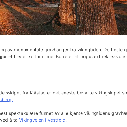
ing av monumentale gravhauger fra vikingtiden. De fleste g
r et fredet kulturminne. Borre er et populært rekreasjonso
delsskipet fra Klåstad er det eneste bevarte vikingskipet s
nsberg.
est spektakulære funnet av alle kjente vikingtidens gravh
 ved å ta
Vikingveien i Vestfold.