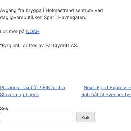
Avgang fra brygga i Holmestrand sentrum ved
dagligvarebutikken Spar i Havnegaten.
Les mer på
NOAH
"Fyrglimt" driftes av Fartøydrift AS.
Innleggsnavigasjon
Previous:
Taxibåt / RIB tur fra
Next:
Fjord Express –
Stavern og Larvik
Rutebåt til Svenner fyr
Søk
Søk