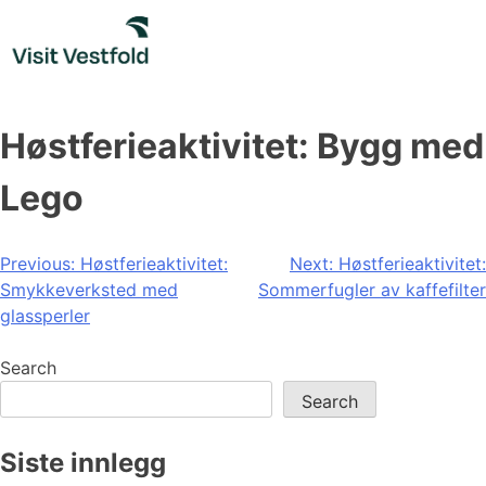
Skip
to
content
Høstferieaktivitet: Bygg med
Lego
Post
Previous:
Høstferieaktivitet:
Next:
Høstferieaktivitet:
Smykkeverksted med
Sommerfugler av kaffefilter
navigation
glassperler
Search
Search
Siste innlegg