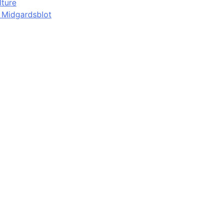
lture
d Midgardsblot