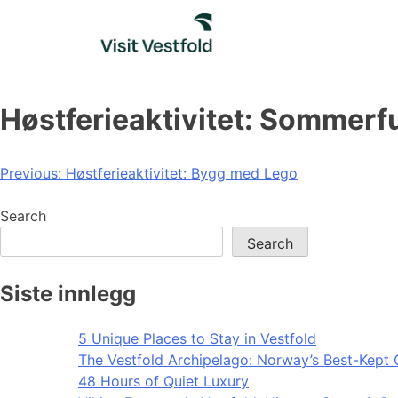
Skip
to
content
Høstferieaktivitet: Sommerfug
Post
Previous:
Høstferieaktivitet: Bygg med Lego
navigation
Search
Search
Siste innlegg
5 Unique Places to Stay in Vestfold
The Vestfold Archipelago: Norway’s Best-Kept 
48 Hours of Quiet Luxury