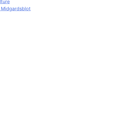
lture
d Midgardsblot