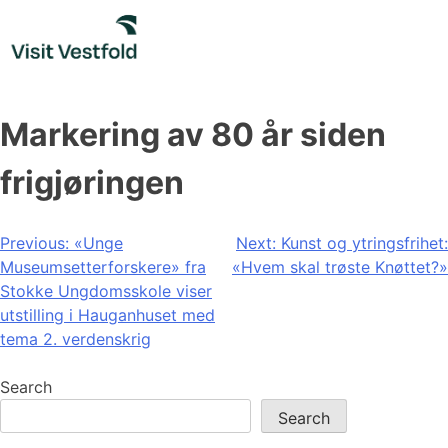
Skip
to
content
Markering av 80 år siden
frigjøringen
Post
Previous:
«Unge
Next:
Kunst og ytringsfrihet:
Museumsetterforskere» fra
«Hvem skal trøste Knøttet?»
navigation
Stokke Ungdomsskole viser
utstilling i Hauganhuset med
tema 2. verdenskrig
Search
Search