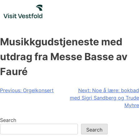
Skip
to
content
Musikkgudstjeneste med
utdrag fra Messe Basse av
Fauré
Post
Previous:
Orgelkonsert
Next:
Noe å lære: bokbad
med Sigri Sandberg og Trude
navigation
Myhre
Search
Search