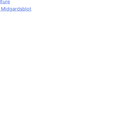
lture
d Midgardsblot