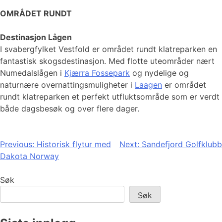
OMRÅDET RUNDT
Destinasjon Lågen
I svabergfylket Vestfold er området rundt klatreparken en
fantastisk skogsdestinasjon. Med flotte uteområder nært
Numedalslågen i
Kjærra Fossepark
og nydelige og
naturnære overnattingsmuligheter i
Laagen
er området
rundt klatreparken et perfekt utfluktsområde som er verdt
både dagsbesøk og over flere dager.
Innleggsnavigasjon
Previous:
Historisk flytur med
Next:
Sandefjord Golfklubb
Dakota Norway
Søk
Søk