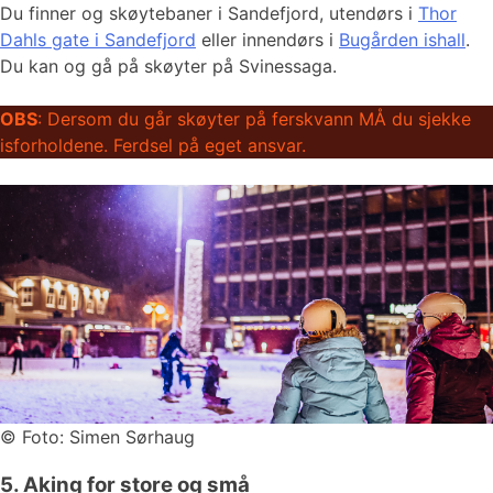
Du finner og skøytebaner i Sandefjord, utendørs i
Thor
Dahls gate i Sandefjord
eller innendørs i
Bugården ishall
.
Du kan og gå på skøyter på Svinessaga.
OBS
: Dersom du går skøyter på ferskvann MÅ du sjekke
isforholdene. Ferdsel på eget ansvar.
©
Foto: Simen Sørhaug
5. Aking for store og små