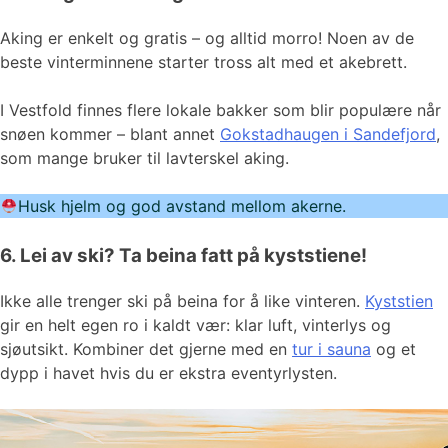
Aking er enkelt og gratis – og alltid morro! Noen av de
beste vinterminnene starter tross alt med et akebrett.
I Vestfold finnes flere lokale bakker som blir populære når
snøen kommer – blant annet
Gokstadhaugen i Sandefjord
,
som mange bruker til lavterskel aking.
Husk hjelm og god avstand mellom akerne.
6. Lei av ski? Ta beina fatt på kyststiene!
Ikke alle trenger ski på beina for å like vinteren.
Kyststien
gir en helt egen ro i kaldt vær: klar luft, vinterlys og
sjøutsikt. Kombiner det gjerne med en
tur i sauna
og et
dypp i havet hvis du er ekstra eventyrlysten.