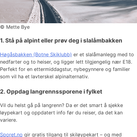
©
Mette Bye
1. Stå på alpint eller prøv deg i slalåmbakken
Høgåsbakken (Botne Skiklubb)
er et slalåmanlegg med to
nedfarter og to heiser, og ligger lett tilgjengelig nær E18.
Perfekt for en ettermiddagstur, nybegynnere og familier
som vil ha et lavterskel alpinalternativ.
2. Oppdag langrennssporene i fylket
Vil du helst gå på langrenn? Da er det smart å sjekke
løypekart og oppdatert info før du reiser, da det kan
variere.
Sporet.no
gir gratis tilgang til skiløypekart – og med