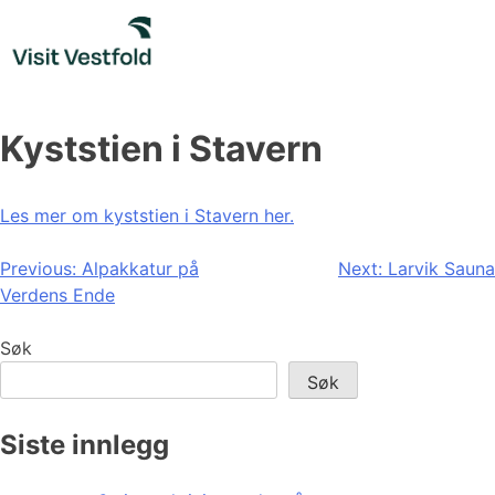
Skip
to
content
Kyststien i Stavern
Les mer om kyststien i Stavern her.
Innleggsnavigasjon
Previous:
Alpakkatur på
Next:
Larvik Sauna
Verdens Ende
Søk
Søk
Siste innlegg