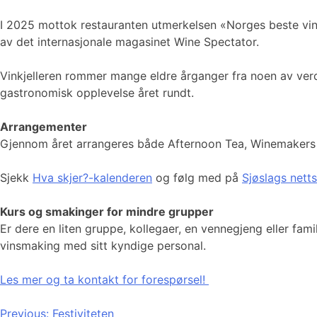
I 2025 mottok restauranten utmerkelsen «Norges beste vinka
av det internasjonale magasinet Wine Spectator.
Vinkjelleren rommer mange eldre årganger fra noen av verde
gastronomisk opplevelse året rundt.
Arrangementer
Gjennom året arrangeres både Afternoon Tea, Winemakers D
Sjekk
Hva skjer?-kalenderen
og følg med på
Sjøslags nett
Kurs og smakinger for mindre grupper
Er dere en liten gruppe, kollegaer, en vennegjeng eller fam
vinsmaking med sitt kyndige personal.
Les mer og ta kontakt for forespørsel!
Innleggsnavigasjon
Previous:
Festiviteten