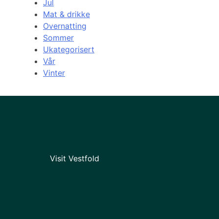
Jul
Mat & drikke
Overnatting
Sommer
Ukategorisert
Vår
Vinter
Visit Vestfold