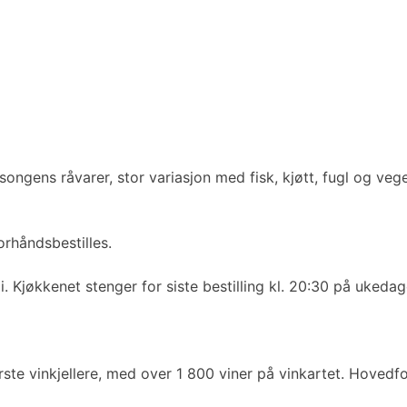
esongens råvarer, stor variasjon med fisk, kjøtt, fugl og v
rhåndsbestilles.
li. Kjøkkenet stenger for siste bestilling kl. 20:30 på ukeda
ste vinkjellere, med over 1 800 viner på vinkartet. Hovedf