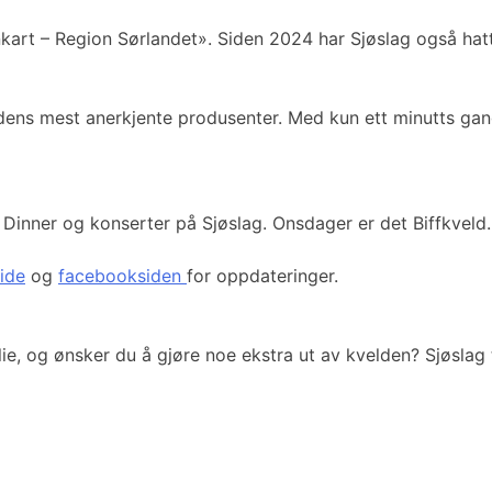
rt – Region Sørlandet». Siden 2024 har Sjøslag også hatt Wh
ns mest anerkjente produsenter. Med kun ett minutts gange 
inner og konserter på Sjøslag. Onsdager er det Biffkveld.
side
og
facebooksiden
for oppdateringer.
ilie, og ønsker du å gjøre noe ekstra ut av kvelden? Sjøsla