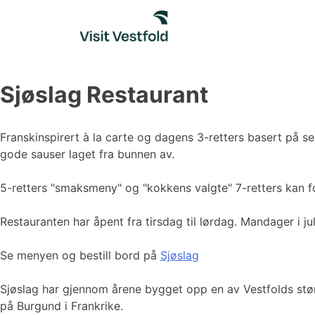
Skip
to
content
Sjøslag Restaurant
Franskinspirert à la carte og dagens 3-retters basert på s
gode sauser laget fra bunnen av.
5-retters "smaksmeny" og "kokkens valgte" 7-retters kan fo
Restauranten har åpent fra tirsdag til lørdag. Mandager i ju
Se menyen og bestill bord på
Sjøslag
Sjøslag har gjennom årene bygget opp en av Vestfolds stør
på Burgund i Frankrike.