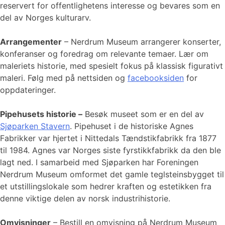
reservert for offentlighetens interesse og bevares som en
del av Norges kulturarv.
Arrangementer
– Nerdrum Museum arrangerer konserter,
konferanser og foredrag om relevante temaer. Lær om
maleriets historie, med spesielt fokus på klassisk figurativt
maleri. Følg med på nettsiden og
facebooksiden
for
oppdateringer.
Pipehusets historie –
Besøk museet som er en del av
Sjøparken Stavern
. Pipehuset i de historiske Agnes
Fabrikker var hjertet i Nittedals Tændstikfabrikk fra 1877
til 1984. Agnes var Norges siste fyrstikkfabrikk da den ble
lagt ned. I samarbeid med Sjøparken har Foreningen
Nerdrum Museum omformet det gamle teglsteinsbygget til
et utstillingslokale som hedrer kraften og estetikken fra
denne viktige delen av norsk industrihistorie.
Omvisninger
– Bestill en omvisning på Nerdrum Museum