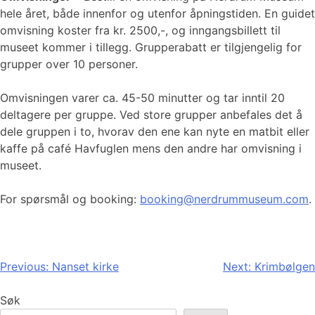
hele året, både innenfor og utenfor åpningstiden. En guidet
omvisning koster fra kr. 2500,-, og inngangsbillett til
museet kommer i tillegg. Grupperabatt er tilgjengelig for
grupper over 10 personer.
Omvisningen varer ca. 45-50 minutter og tar inntil 20
deltagere per gruppe. Ved store grupper anbefales det å
dele gruppen i to, hvorav den ene kan nyte en matbit eller
kaffe på café Havfuglen mens den andre har omvisning i
museet.
For spørsmål og booking:
booking@nerdrummuseum.com
.
Innleggsnavigasjon
Previous:
Nanset kirke
Next:
Krimbølgen
Søk