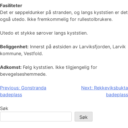
Fasiliteter
​​​​Det er søppeldunker på stranden, og langs kyststien er det
også utedo. Ikke fremkommelig for rullestolbrukere.
Utedo et stykke sørover langs kyststien.
Beliggenhet:
Innerst på østsiden av Larviksfjorden, Larvik
kommune, Vestfold.
Adkomst:
Følg kyststien. Ikke tilgjengelig for
bevegelseshemmede.
Innleggsnavigasjon
Previous:
Gonstranda
Next:
Rekkeviksbukta
badeplass
badeplass
Søk
Søk