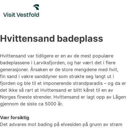
Skip
to
content
Hvittensand badeplass
Hvittensand var tidligere er en av de mest populære
badeplassene i Larviksfjorden, og har vært det i flere
generasjoner. Årsaken er de store mengdene med hvit,
fin sand i vakre sanddyner som strakte seg langt ut i
fjorden og ble til et imponerende strandparadis – og da er
det ikke så rart at Hvittensand er blitt kåret til en av
Norges fineste strender. Hvittensand er lagt opp av Lågen
gjennom de siste ca 5000 år.
Vær forsiktig
Det advares mot bading på elvesiden på grunn av strøm