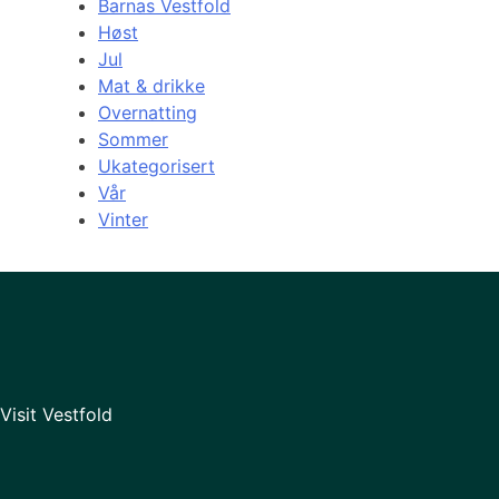
Barnas Vestfold
Høst
Jul
Mat & drikke
Overnatting
Sommer
Ukategorisert
Vår
Vinter
Visit Vestfold