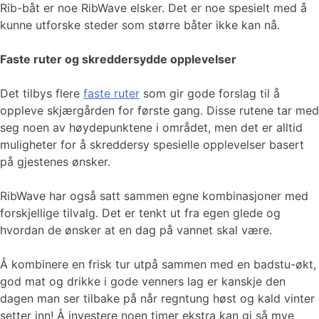
Rib-båt er noe RibWave elsker. Det er noe spesielt med å
kunne utforske steder som større båter ikke kan nå.
Faste ruter og skreddersydde opplevelser
Det tilbys flere
faste ruter
som gir gode forslag til å
oppleve skjærgården for første gang. Disse rutene tar med
seg noen av høydepunktene i området, men det er alltid
muligheter for å skreddersy spesielle opplevelser basert
på gjestenes ønsker.
RibWave har også satt sammen egne kombinasjoner med
forskjellige tilvalg. Det er tenkt ut fra egen glede og
hvordan de ønsker at en dag på vannet skal være.
Å kombinere en frisk tur utpå sammen med en badstu-økt,
god mat og drikke i gode venners lag er kanskje den
dagen man ser tilbake på når regntung høst og kald vinter
setter inn! Å investere noen timer ekstra kan gi så mye