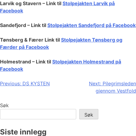
Larvik og Stavern – Link til
Stolpejakten Larvik på
Facebook
Sandefjord – Link til
Stolpejakten Sandefjord på Facebook
Tønsberg & Færer Link til
Stolpejakten Tønsberg og
Færder på Facebook
Holmestrand – Link til
Stolpejakten Holmestrand på
Facebook
Innleggsnavigasjon
Previous:
DS KYSTEN
Next:
Pilegrimsleden
gjennom Vestfold
Søk
Søk
Siste innlegg