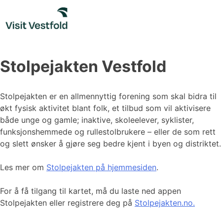
Skip
to
content
Stolpejakten Vestfold
Stolpejakten er en allmennyttig forening som skal bidra til
økt fysisk aktivitet blant folk, et tilbud som vil aktivisere
både unge og gamle; inaktive, skoleelever, syklister,
funksjonshemmede og rullestolbrukere – eller de som rett
og slett ønsker å gjøre seg bedre kjent i byen og distriktet.
Les mer om
Stolpejakten på hjemmesiden
.
For å få tilgang til kartet, må du laste ned appen
Stolpejakten eller registrere deg på
Stolpejakten.no.