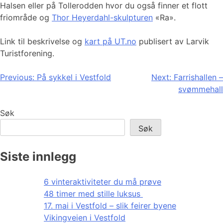
Halsen eller på Tollerodden hvor du også finner et flott
friområde og
Thor Heyerdahl-skulpturen
«Ra».
Link til beskrivelse og
kart på UT.no
publisert av Larvik
Turistforening.
Innleggsnavigasjon
Previous:
På sykkel i Vestfold
Next:
Farrishallen –
svømmehall
Søk
Søk
Siste innlegg
6 vinteraktiviteter du må prøve
48 timer med stille luksus
17. mai i Vestfold – slik feirer byene
Vikingveien i Vestfold