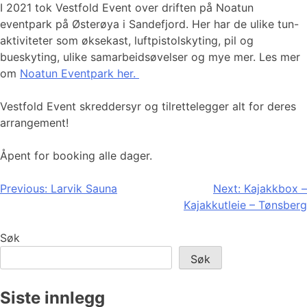
I 2021 tok Vestfold Event over driften på Noatun
eventpark på Østerøya i Sandefjord. Her har de ulike tun-
aktiviteter som øksekast, luftpistolskyting, pil og
bueskyting, ulike samarbeidsøvelser og mye mer. Les mer
om
Noatun Eventpark her.
Vestfold Event skreddersyr og tilrettelegger alt for deres
arrangement!
Åpent for booking alle dager.
Innleggsnavigasjon
Previous:
Larvik Sauna
Next:
Kajakkbox –
Kajakkutleie – Tønsberg
Søk
Søk
Siste innlegg