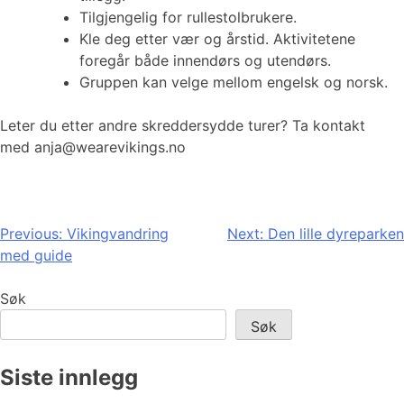
Tilgjengelig for rullestolbrukere.
Kle deg etter vær og årstid. Aktivitetene
foregår både innendørs og utendørs.
Gruppen kan velge mellom engelsk og norsk.
Leter du etter andre skreddersydde turer? Ta kontakt
med anja@wearevikings.no
Innleggsnavigasjon
Previous:
Vikingvandring
Next:
Den lille dyreparken
med guide
Søk
Søk
Siste innlegg