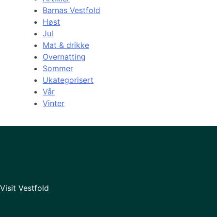
Barnas Vestfold
Høst
Jul
Mat & drikke
Overnatting
Sommer
Ukategorisert
Vår
Vinter
Visit Vestfold