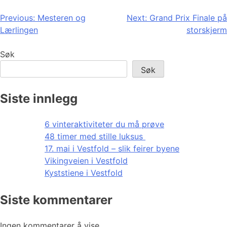
Innleggsnavigasjon
Previous:
Mesteren og
Next:
Grand Prix Finale på
Lærlingen
storskjerm
Søk
Søk
Siste innlegg
6 vinteraktiviteter du må prøve
48 timer med stille luksus
17. mai i Vestfold – slik feirer byene
Vikingveien i Vestfold
Kyststiene i Vestfold
Siste kommentarer
Ingen kommentarer å vise.