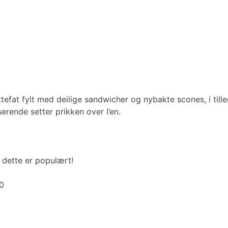
tefat fylt med deilige sandwicher og nybakte scones, i tille
serende setter prikken over I’en.
r dette er populært!
40