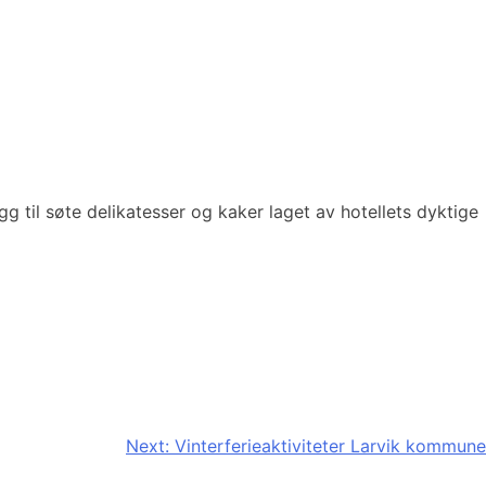
gg til søte delikatesser og kaker laget av hotellets dyktige
Next:
Vinterferieaktiviteter Larvik kommune