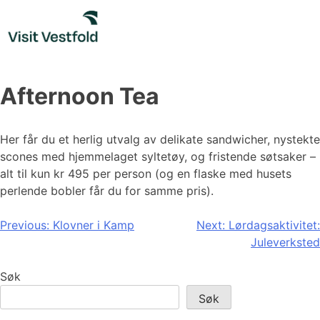
Skip
to
content
Afternoon Tea
Her får du et herlig utvalg av delikate sandwicher, nystekte
scones med hjemmelaget syltetøy, og fristende søtsaker –
alt til kun kr 495 per person (og en flaske med husets
perlende bobler får du for samme pris).
Innleggsnavigasjon
Previous:
Klovner i Kamp
Next:
Lørdagsaktivitet:
Juleverksted
Søk
Søk