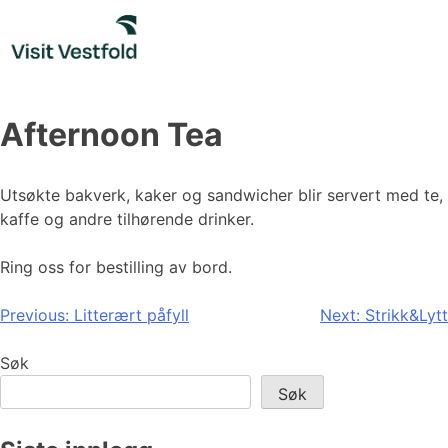
Skip
to
content
Afternoon Tea
Utsøkte bakverk, kaker og sandwicher blir servert med te,
kaffe og andre tilhørende drinker.
Ring oss for bestilling av bord.
Innleggsnavigasjon
Previous:
Litterært påfyll
Next:
Strikk&Lytt
Søk
Søk