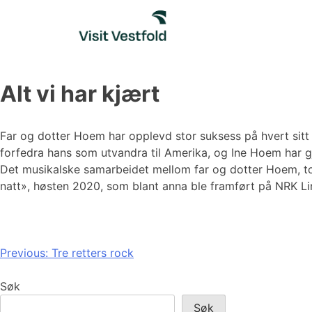
Skip
to
content
Alt vi har kjært
Far og dotter Hoem har opplevd stor suksess på hvert sitt
forfedra hans som utvandra til Amerika, og Ine Hoem har g
Det musikalske samarbeidet mellom far og dotter Hoem, tok 
natt», høsten 2020, som blant anna ble framført på NRK 
Innleggsnavigasjon
Previous:
Tre retters rock
Søk
Søk