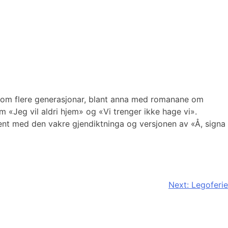
nnom flere generasjonar, blant anna med romanane om
 «Jeg vil aldri hjem» og «Vi trenger ikke hage vi».
jent med den vakre gjendiktninga og versjonen av «Å, signa
Next:
Legoferie