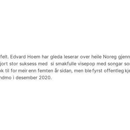
 felt. Edvard Hoem har gleda leserar over heile Noreg gje
jort stor suksess med si smakfulle visepop med songar som
til for meir enn femten år sidan, men ble fyrst offentleg k
Lindmo i desember 2020.