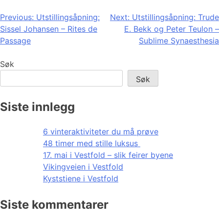
Innleggsnavigasjon
Previous:
Utstillingsåpning:
Next:
Utstillingsåpning: Trude
Sissel Johansen – Rites de
E. Bekk og Peter Teulon –
Passage
Sublime Synaesthesia
Søk
Søk
Siste innlegg
6 vinteraktiviteter du må prøve
48 timer med stille luksus
17. mai i Vestfold – slik feirer byene
Vikingveien i Vestfold
Kyststiene i Vestfold
Siste kommentarer