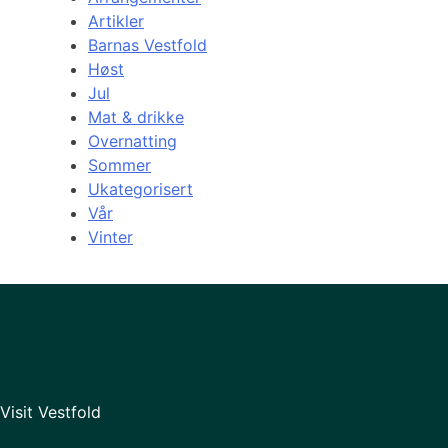
Artikler
Barnas Vestfold
Høst
Jul
Mat & drikke
Overnatting
Sommer
Ukategorisert
Vår
Vinter
Visit Vestfold