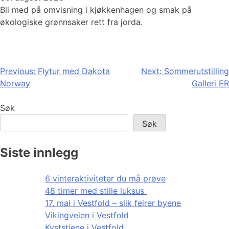
Bli med på omvisning i kjøkkenhagen og smak på
økologiske grønnsaker rett fra jorda.
Innleggsnavigasjon
Previous:
Flytur med Dakota
Next:
Sommerutstilling
Norway
Galleri ER
Søk
Søk
Siste innlegg
6 vinteraktiviteter du må prøve
48 timer med stille luksus
17. mai i Vestfold – slik feirer byene
Vikingveien i Vestfold
Kyststiene i Vestfold