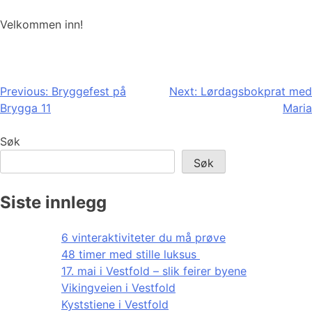
Velkommen inn!
Innleggsnavigasjon
Previous:
Bryggefest på
Next:
Lørdagsbokprat med
Brygga 11
Maria
Søk
Søk
Siste innlegg
6 vinteraktiviteter du må prøve
48 timer med stille luksus
17. mai i Vestfold – slik feirer byene
Vikingveien i Vestfold
Kyststiene i Vestfold