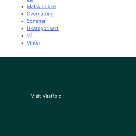
Mat & drikke
Overnatting
Sommer
Ukategorisert
Vår
Vinter
Visit Vestfold