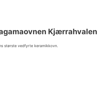
Anagamaovnen Kjærrahvalen
ns største vedfyrte keramikkovn.