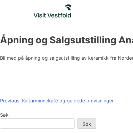
Skip
to
content
Åpning og Salgsutstilling 
Bli med på åpning og salgsutstilling av keramikk fra Norde
Innleggsnavigasjon
Previous:
Kulturminnekafé og guidede omvisninger
Søk
Søk