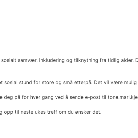
osialt samvær, inkludering og tilknytning fra tidlig alder. D
det sosial stund for store og små etterpå. Det vil være mu
lde deg på for hver gang ved å sende e-post til tone.mari.
g opp til neste ukes treff om du ønsker det.